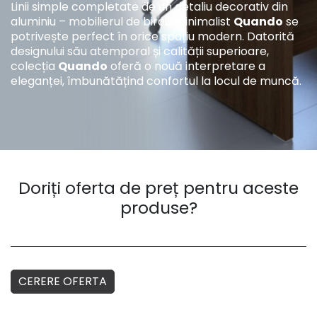
Linii simple completate de un detaliu decorativ din
aluminiu – mobilierul de birou minimalist
Quando
se
potrivește perfect în orice spațiu modern. Datorită
designului său atemporal și calității superioare,
colecția
Quando
oferă o nouă interpretare a
eleganței, îmbunătățind confortul la locul de muncă.
Doriți oferta de preț pentru aceste
produse?
CERERE OFERTA