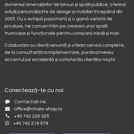
domeniul amenajărilor de birouri și spații publice, oferind
soluții personalizate de design și mobilier începând din
2005. Cu o echipă pasionată și o gamă variată de
produse, ne concentrăm pe crearea unor spații
frumoase și funcționale pentru companii medii și mari.
Colaborăm cu clienți renumiți și oferim servicii complete,
de la consultanță la implementare, punând mereu
accentul pe excelență și satisfacția clienților noștri.
Conectează-te cu noi
Contactați-ne
office@chairs-shop.ro
+40 742 220 325
+40 742 219 979