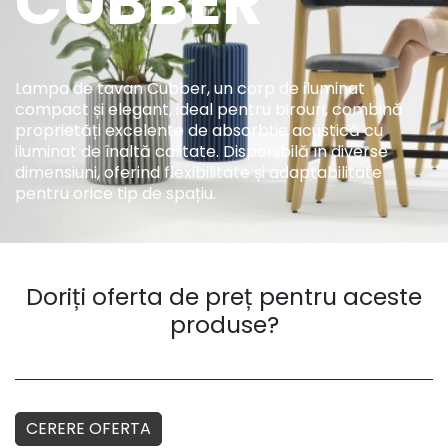
CUBBER
Lampa de tavan Cubber, un corp de iluminat
compact și elegant, ideal pentru birouri, combină
proprietăți excelente de absorbție acustică cu
iluminat de înaltă calitate. Disponibilă în diverse
dimensiuni, oferind flexibilitate și adaptabilitate
pentru orice tip de spațiu.
Doriți oferta de preț pentru aceste
produse?
CERERE OFERTA