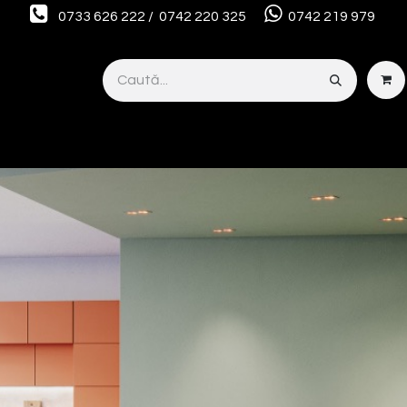
0733 626 222 / 0742 220 325
0742 219 979
Smart Interior Studio
Servicii
Despre noi
OUTLET