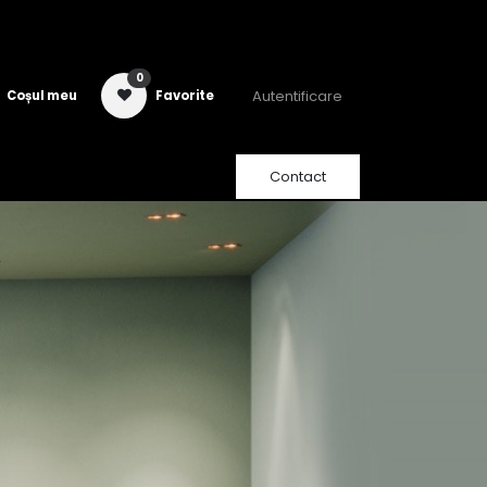
0
Autentificare
Coșul meu
Favorite
Contact