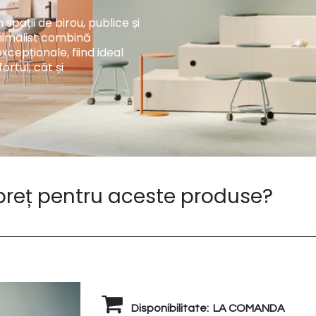
spații de birou, publice și
inimalist combină
excepționale, fiind ideal
ortul, cât și
 preț pentru aceste produse?
Disponibilitate:
LA COMANDA