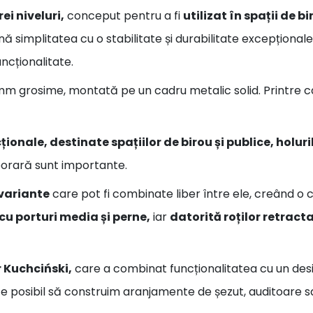
i niveluri,
conceput pentru a fi
utilizat în spații de bi
nă simplitatea cu o stabilitate și durabilitate excepțional
uncționalitate.
mm grosime, montată pe un cadru metalic solid. Printre c
onale, destinate spațiilor de birou și publice, holuril
porară sunt importante.
 variante
care pot fi combinate liber între ele, creând o 
u porturi media și perne,
iar
datorită roților retracta
r Kuchciński,
care a combinat funcționalitatea cu un desig
e posibil să construim aranjamente de șezut, auditoare sa