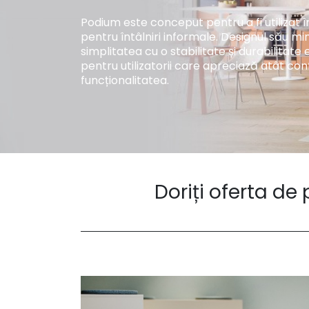
Podium este conceput pentru a fi utilizat în 
pentru întâlniri informale. Designul său m
simplitatea cu o stabilitate și durabilitate 
pentru utilizatorii care apreciază atât conf
funcționalitatea.
Doriți oferta de