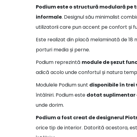
Podium este o structură modulară pe tre
informale
. Designul său minimalist combi
utilizatorii care pun accent pe confort și f
Este realizat din placă melaminată de 18 
porturi media și perne.
Podium reprezintă
module de șezut funcți
adică acolo unde confortul și natura tem
Modulele Podium sunt
disponibile în trei
întâlniri. Podium este
dotat suplimentar c
unde dorim.
Podium a fost creat de designerul Piot
orice tip de interior.​
Datorită acestora, est