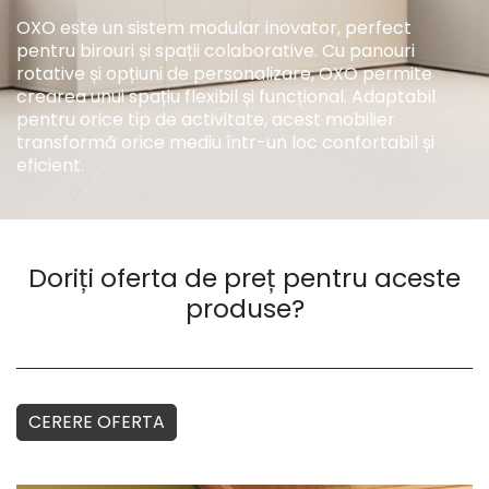
OXO este un sistem modular inovator, perfect
pentru birouri și spații colaborative. Cu panouri
rotative și opțiuni de personalizare, OXO permite
crearea unui spațiu flexibil și funcțional. Adaptabil
pentru orice tip de activitate, acest mobilier
transformă orice mediu într-un loc confortabil și
eficient.
Doriți oferta de preț pentru aceste
produse?
CERERE OFERTA