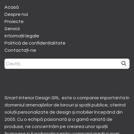
Acasă
Despre noi
​Proiecte
Servicii
Informații legale
Politică de confidențialitate
Contactați-ne
Smart Interior Design SRL este o companie importanta în
domeniul amenajărilor de birouri și spații publice, oferind
soluții personalizate de design și mobilier începând din
2005. Cu o echipă pasionată și o gamă variată de
produse, ne concentrăm pe crearea unor spații
frumoase și funcționale pentru companii medii și mari.