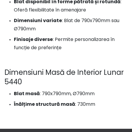
Blat disponibil în forme pătrată și rotundă
:
Oferă flexibilitate în amenajare
Dimensiuni variate
: Blat de 790x790mm sau
Ø790mm
Finisaje diverse
: Permite personalizarea în
funcție de preferințe
Dimensiuni Masă de Interior Lunar
5440
Blat masă
: 790x790mm, Ø790mm
Înălțime structură masă
: 730mm