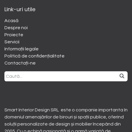
Link-uri utile
Acasă
Despre noi
​Proiecte
Servicii
Informații legale
Politică de confidențialitate
Contactați-ne
Smart Interior Design SRL este o companie importanta în
domeniul amenajărilor de birouri și spații publice, oferind
soluții personalizate de design și mobilier începând din
2005. Cu o echipă pasionată și o gamă variată de