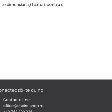
rite dimensiuni și texturi, pentru o
onectează-te cu noi
Contactați-ne
office@chairs-shop.ro
+40 742 220 325