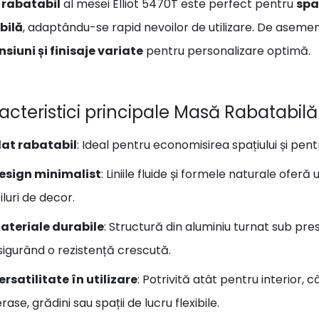
l
rabatabil
al mesei Elliot 5470T este perfect pentru
spa
bilă
, adaptându-se rapid nevoilor de utilizare. De asemen
siuni și finisaje variate
pentru personalizare optimă.
acteristici principale Masă Rabatabilă 
lat rabatabil
: Ideal pentru economisirea spațiului și pent
esign minimalist
: Liniile fluide și formele naturale ofe
iluri de decor.
ateriale durabile
: Structură din aluminiu turnat sub pre
sigurând o rezistență crescută.
ersatilitate în utilizare
: Potrivită atât pentru interior, 
rase, grădini sau spații de lucru flexibile.