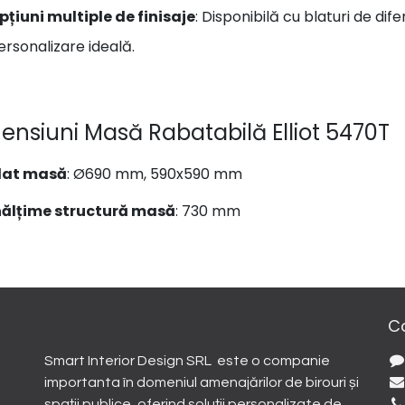
pțiuni multiple de finisaje
: Disponibilă cu blaturi de dife
ersonalizare ideală.
ensiuni Masă Rabatabilă Elliot 5470T
lat masă
: Ø690 mm, 590x590 mm
nălțime structură masă
: 730 mm
C
Smart Interior Design SRL este o companie
importanta în domeniul amenajărilor de birouri și
spații publice, oferind soluții personalizate de