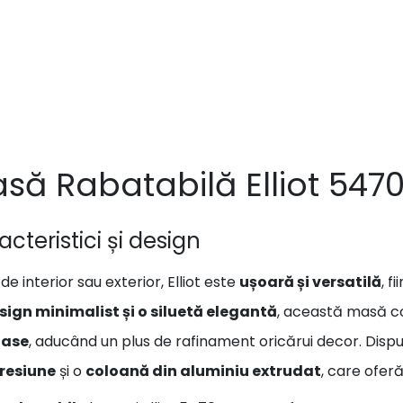
să Rabatabilă Elliot 547
cteristici și design
e interior sau exterior, Elliot este
ușoară și versatilă
, f
sign minimalist și o siluetă elegantă
, această masă 
oase
, aducând un plus de rafinament oricărui decor. Dis
resiune
și o
coloană din aluminiu extrudat
, care oferă