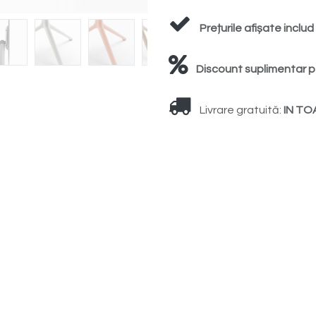
Prețurile afișate inclu
Discount suplimentar p
Livrare gratuită:
IN TO