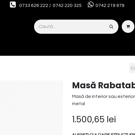
0733 626 222 / 0742 220 325
0742 219 979
Smart Interior Studio
Servicii
Despre noi
OUTLET
Masă Rabatabi
Masă de interior sau exterior
metal
1.500,65
lei
ALEGETI CULOARE STRUCTURII 