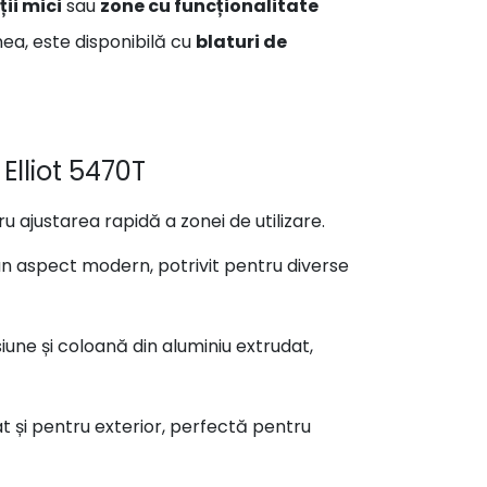
ții mici
sau
zone cu funcționalitate
ea, este disponibilă cu
blaturi de
Elliot 5470T
ru ajustarea rapidă a zonei de utilizare.
ră un aspect modern, potrivit pentru diverse
siune și coloană din aluminiu extrudat,
cât și pentru exterior, perfectă pentru