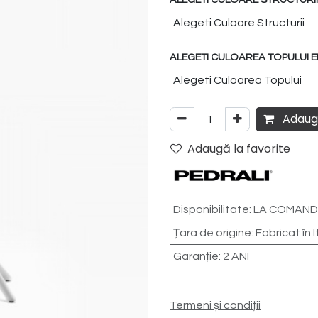
ALEGETI CULOAREA TOPULUI EL
Adaugă
Adaugă la favorite
Disponibilitate
:
LA COMANDĂ
Țara de origine
:
Fabricat în I
Garanție
:
2 ANI
Termeni și condiții