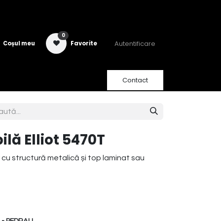
0
Autentificare
Coșul meu
Favorite
Contact
lă Elliot 5470T
 cu structură metalică și top laminat sau
- PEDRALI