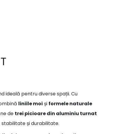
0T
iind ideală pentru diverse spații. Cu
combină
liniile moi
și
formele naturale
pune de
trei picioare din aluminiu turnat
 stabilitate și durabilitate.