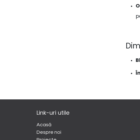
O
p
Dim
B
Î
Link-uri utile
Acasă
Despre noi
​Proiecte