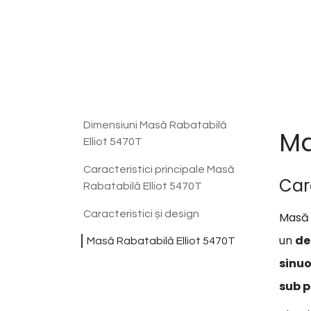
Dimensiuni Masă Rabatabilă
Ma
Elliot 5470T
Caracteristici principale Masă
Cara
Rabatabilă Elliot 5470T
Caracteristici și design
Masă d
un
de
Masă Rabatabilă Elliot 5470T
sinu
sub p