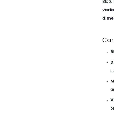
Blatu
varia
dimen
Car
B
D
st
M
a
V
te