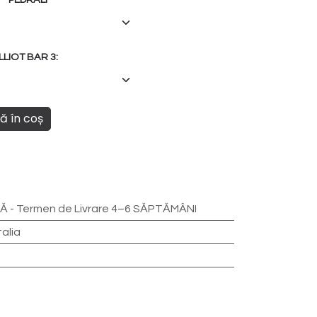
LIOT BAR 3:
 în coș
 - Termen de Livrare 4–6 SĂPTĂMÂNI
talia