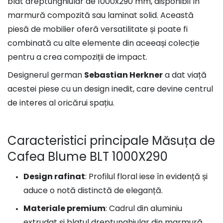
blat dreptunghiular de 1000x290 mm, disponibil în
marmură compozită sau laminat solid. Această
piesă de mobilier oferă versatilitate și poate fi
combinată cu alte elemente din aceeași colecție
pentru a crea compoziții de impact.
Designerul german
Sebastian Herkner
a dat viață
acestei piese cu un design inedit, care devine centrul
de interes al oricărui spațiu.
Caracteristici principale Măsuța de
Cafea Blume BLT 1000X290
Design rafinat
: Profilul floral iese în evidență și
aduce o notă distinctă de eleganță.
Materiale premium
: Cadrul din aluminiu
extrudat și blatul dreptunghiular din marmură