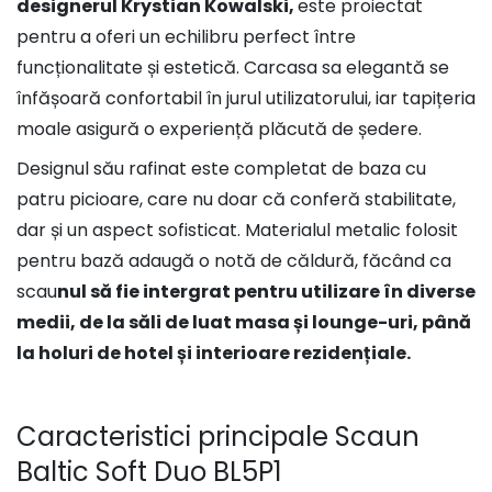
designerul Krystian Kowalski,
este proiectat
pentru a oferi un echilibru perfect între
funcționalitate și estetică. Carcasa sa elegantă se
înfășoară confortabil în jurul utilizatorului, iar tapițeria
moale asigură o experiență plăcută de ședere.
Designul său rafinat este completat de baza cu
patru picioare, care nu doar că conferă stabilitate,
dar și un aspect sofisticat. Materialul metalic folosit
pentru bază adaugă o notă de căldură, făcând ca
scau
nul să fie intergrat pentru utilizare în diverse
medii, de la săli de luat masa și lounge-uri, până
la holuri de hotel și interioare rezidențiale.
Caracteristici principale Scaun
Baltic Soft Duo BL5P1