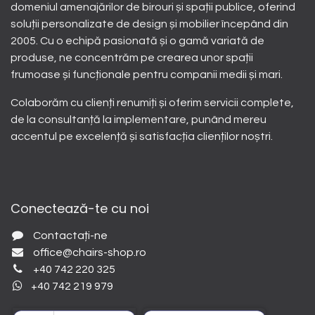
domeniul amenajărilor de birouri și spații publice, oferind
soluții personalizate de design și mobilier începând din
2005. Cu o echipă pasionată și o gamă variată de
produse, ne concentrăm pe crearea unor spații
frumoase și funcționale pentru companii medii și mari.
Colaborăm cu clienți renumiți și oferim servicii complete,
de la consultanță la implementare, punând mereu
accentul pe excelență și satisfacția clienților noștri.
Conectează-te cu noi
Contactați-ne
office@chairs-shop.ro
+40 742 220 325
+40 742 219 979