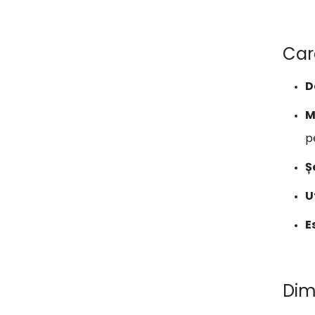
Car
D
M
p
Ș
U
E
Dim