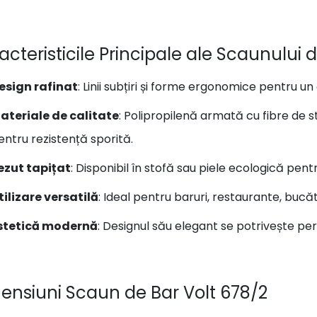
acteristicile Principale ale Scaunului 
esign rafinat
: Linii subțiri și forme ergonomice pentru u
ateriale de calitate
: Polipropilenă armată cu fibre de st
entru rezistență sporită.
ezut tapițat
: Disponibil în stofă sau piele ecologică pentru
tilizare versatilă
: Ideal pentru baruri, restaurante, bucătă
stetică modernă
: Designul său elegant se potrivește p
ensiuni Scaun de Bar Volt 678/2