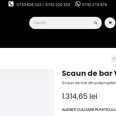
0733 626 222 / 0742 220 325
0742 219 979
Smart Interior Studio
Servicii
Despre noi
OUTLET
Scaun de bar 
Scaun de bar din polipropile
1.314,65
lei
ALEGETI CULOARE PLASTICULUI