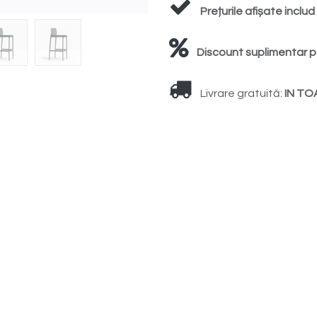
Prețurile afișate inclu
Discount suplimentar p
Livrare gratuită:
IN TO