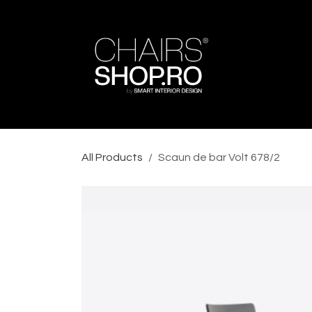
Skip to Content
Acasa
Catalog Produse
Proiectele noastre
All Products
Scaun de bar Volt 678/2