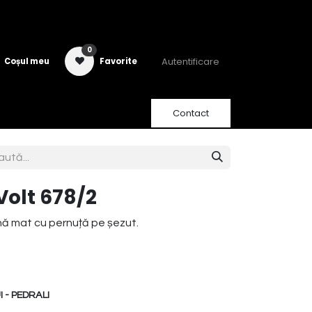
0
Autentificare
Coșul meu
Favorite
Contact
Volt 678/2
nă mat cu pernuță pe șezut.
 - PEDRALI