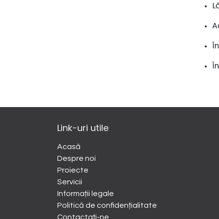
L
A
Î
Î
Link-uri utile
Acasă
Despre noi
​Proiecte
Servicii
Informații legale
Politică de confidențialitate
Contactați-ne