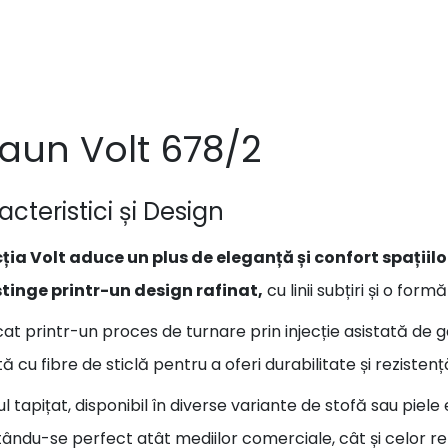
aun Volt 678/2
cteristici și Design
ția Volt aduce un plus de eleganță și confort spațiil
stinge printr-un design rafinat,
cu linii subțiri și o f
cat printr-un proces de turnare prin injecție asistată de g
tă cu fibre de sticlă pentru a oferi durabilitate și rezistenț
l tapițat, disponibil în diverse variante de stofă sau piele
ându-se perfect atât mediilor comerciale, cât și celor rez