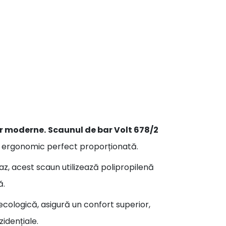
or moderne.
Scaunul de bar Volt 678/2
ormă ergonomic perfect proporționată.
az, acest scaun utilizează polipropilenă
ă.
 ecologică, asigură un confort superior,
idențiale.