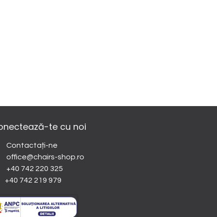
onectează-te cu noi
Contactați-ne
office@chairs-shop.ro
+40 742 220 325
+40 742 219 979