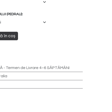
UI (PEDRALI):
 în coș
 - Termen de Livrare 4–6 SĂPTĂMÂNI
talia