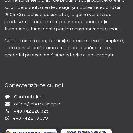
domeniul amenajărilor de birouri și spații publice, oferind
soluții personalizate de design și mobilier începând din
2005. Cu o echipă pasionată și o gamă variată de
produse, ne concentrăm pe crearea unor spații
frumoase și funcționale pentru companii medii și mari.
Colaborăm cu clienți renumiți și oferim servicii complete,
de la consultanță la implementare, punând mereu
accentul pe excelență și satisfacția clienților noștri.
Conectează-te cu noi
Contactați-ne
office@chairs-shop.ro
+40 742 220 325
+40 742 219 979