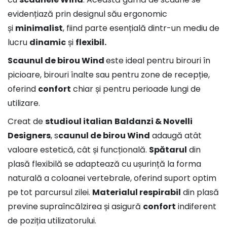
evidențiază prin designul său ergonomic
și
minimalist
, fiind parte esențială dintr-un mediu de
lucru
dinamic
și
flexibil.
Scaunul de birou Wind
este ideal pentru birouri în
picioare, birouri înalte sau pentru zone de recepție,
oferind
confort
chiar și pentru perioade lungi de
utilizare.
Creat de
studioul italian
Baldanzi & Novelli
Designers
, s
caunul de birou Wind
adaugă atât
valoare estetică, cât și funcțională.
Spătarul
din
plasă flexibilă se adaptează cu ușurință la forma
naturală a coloanei vertebrale, oferind suport optim
pe tot parcursul zilei.
Materialul respirabil
din plasă
previne supraîncălzirea și asigură
confort
indiferent
de poziția utilizatorului.