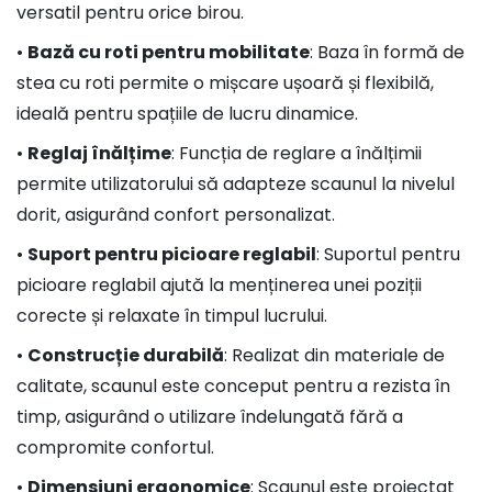
versatil pentru orice birou.
•
Bază cu roti pentru mobilitate
: Baza în formă de
stea cu roti permite o mișcare ușoară și flexibilă,
ideală pentru spațiile de lucru dinamice.
•
Reglaj înălțime
: Funcția de reglare a înălțimii
permite utilizatorului să adapteze scaunul la nivelul
dorit, asigurând confort personalizat.
•
Suport pentru picioare reglabil
: Suportul pentru
picioare reglabil ajută la menținerea unei poziții
corecte și relaxate în timpul lucrului.
•
Construcție durabilă
: Realizat din materiale de
calitate, scaunul este conceput pentru a rezista în
timp, asigurând o utilizare îndelungată fără a
compromite confortul.
•
Dimensiuni ergonomice
: Scaunul este proiectat