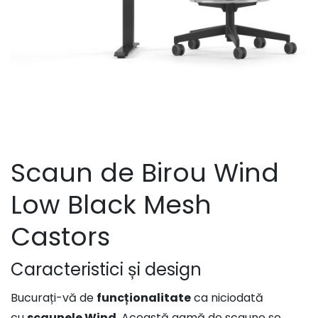
Scaun de Birou Wind
Low Black Mesh
Castors
Caracteristici și design
Bucurați-vă de
funcționalitate
ca niciodată
cu
scaunele Wind
. Această gamă de scaune se