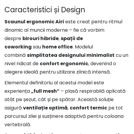
Caracteristici și Design
Scaunul ergonomic Airi
este creat pentru ritmul
dinamic al muncii moderne – fie că vorbim
despre
birouri hibride
,
spații de
coworking
sau
home office
. Modelul
combină
simplitatea designului minimalist
cu un
nivel ridicat de
confort ergonomic
, devenind o
alegere ideală pentru utilizare zilnică intensă.
Elementul definitoriu al acestui model este
experiența
„full mesh”
– plasă respirabilă aplicată
atât pe șezut, cât și pe spătar. Această soluție
asigură
ventilație optimă
,
confort termic
pe tot
parcursul zilei și susținere adaptivă pentru coloana
vertebrală.