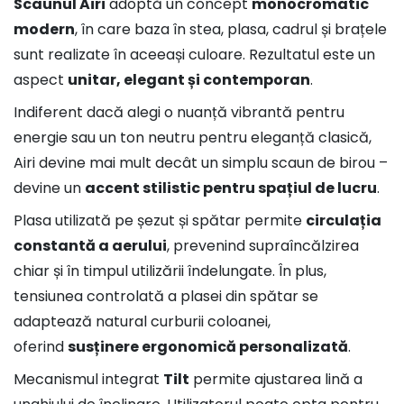
Scaunul Airi
adoptă un concept
monocromatic
modern
, în care baza în stea, plasa, cadrul și brațele
sunt realizate în aceeași culoare. Rezultatul este un
aspect
unitar, elegant și contemporan
.
Indiferent dacă alegi o nuanță vibrantă pentru
energie sau un ton neutru pentru eleganță clasică,
Airi devine mai mult decât un simplu scaun de birou –
devine un
accent stilistic pentru spațiul de lucru
.
Plasa utilizată pe șezut și spătar permite
circulația
constantă a aerului
, prevenind supraîncălzirea
chiar și în timpul utilizării îndelungate. În plus,
tensiunea controlată a plasei din spătar se
adaptează natural curburii coloanei,
oferind
susținere ergonomică personalizată
.
Mecanismul integrat
Tilt
permite ajustarea lină a