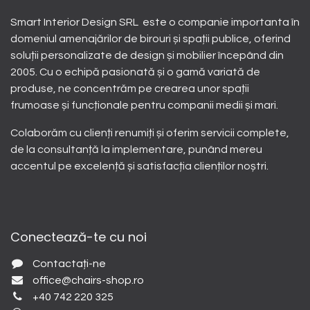
Smart Interior Design SRL este o companie importanta în
domeniul amenajărilor de birouri și spații publice, oferind
soluții personalizate de design și mobilier începând din
2005. Cu o echipă pasionată și o gamă variată de
produse, ne concentrăm pe crearea unor spații
frumoase și funcționale pentru companii medii și mari.
Colaborăm cu clienți renumiți și oferim servicii complete,
de la consultanță la implementare, punând mereu
accentul pe excelență și satisfacția clienților noștri.
Conectează-te cu noi
Contactați-ne
office@chairs-shop.ro
+40 742 220 325