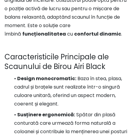
unghiului de înclinare. Utilizatorul poate opta pentru
o poziție activă de lucru sau pentru o mișcare de
balans relaxantă, adaptând scaunul în funcție de
moment. Este o soluție care
îmbină
funcționalitatea
cu
confortul dinamic
.
Caracteristicile Principale ale
Scaunului de Birou Airi Black
•
Design monocromatic:
Baza în stea, plasa,
cadrul și brațele sunt realizate într-o singură
culoare unitară, oferind un aspect modern,
coerent și elegant.
•
Susținere ergonomică:
Spătar din plasă
conturată care urmează forma naturală a
coloanei și contribuie la menținerea unei posturi