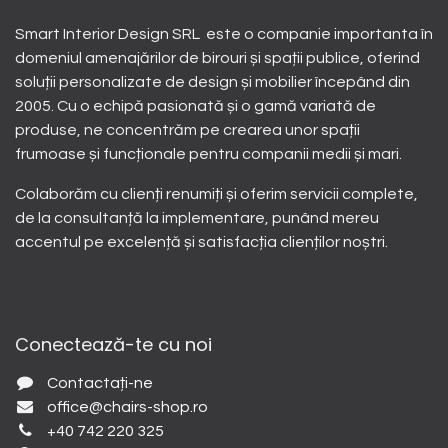
Smart Interior Design SRL este o companie importanta în
domeniul amenajărilor de birouri și spații publice, oferind
soluții personalizate de design și mobilier începând din
2005. Cu o echipă pasionată și o gamă variată de
produse, ne concentrăm pe crearea unor spații
frumoase și funcționale pentru companii medii și mari.
Colaborăm cu clienți renumiți și oferim servicii complete,
de la consultanță la implementare, punând mereu
accentul pe excelență și satisfacția clienților noștri.
Conectează-te cu noi
Contactați-ne
office@chairs-shop.ro
+40 742 220 325