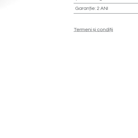
Garanție
:
2 ANI
Termeni și condiții
Prețurile afișate inclu
Discount suplimentar p
Livrare gratuită:
IN TO