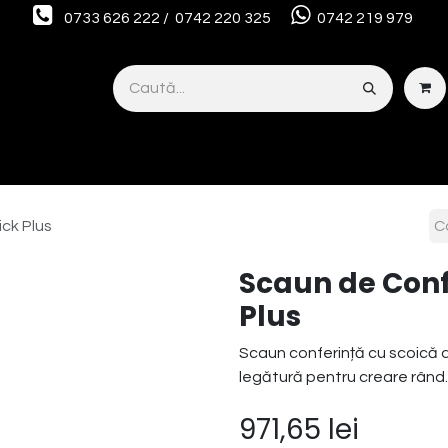
0733 626 222 / 0742 220 325
0742 219 979
Smart Interior Studio
Servicii
Despre noi
OUTLET
ick Plus
Scaun de Confe
Plus
Scaun conferință cu scoică d
legătură pentru creare rând.
971,65
lei