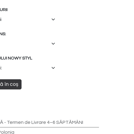
RII
NS:
ULUI NOWY STYL
 în coș
 - Termen de Livrare 4–6 SĂPTĂMÂNI
Polonia