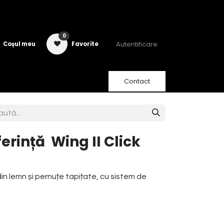
0
Autentificare
Coșul meu
Favorite
Contact
rință Wing II Click
in lemn și pernuțe tapițate, cu sistem de