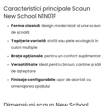
Caracteristici principale Scaun
New School N1N01F
Forma clasică
: design modernizat al unui scaun
de școală
Tapițerie variată
: stofă sau piele ecologică în
culori multiple
Brațe opționale
: pentru un confort suplimentar
Versatilitate
: ideal pentru birouri, cantine și săli
de așteptare
Finisaje configurabile
: ușor de asortat cu
amenajarea spațiului
Dimensiuni scaun New School