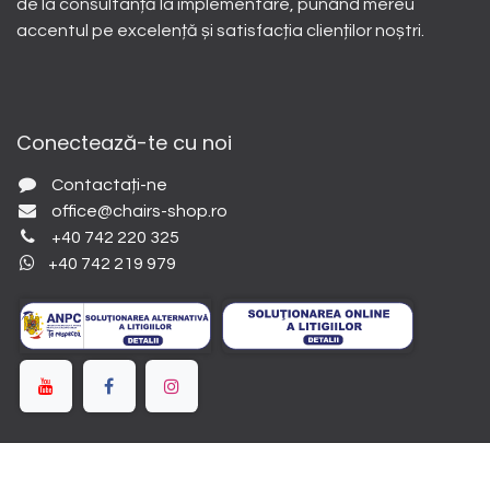
de la consultanță la implementare, punând mereu
accentul pe excelență și satisfacția clienților noștri.
Conectează-te cu noi
Contactați-ne
office@chairs-shop.ro
+40 742 220 325
+40 742 219 979
Copyright©
Chairs-Shop.ro
2026