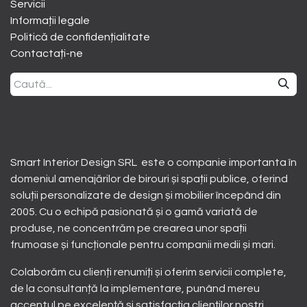
Servicii
Informații legale
Politică de confidențialitate
Contactați-ne
Smart Interior Design SRL este o companie importanta în
domeniul amenajărilor de birouri și spații publice, oferind
soluții personalizate de design și mobilier începând din
2005. Cu o echipă pasionată și o gamă variată de
produse, ne concentrăm pe crearea unor spații
frumoase și funcționale pentru companii medii și mari.
Colaborăm cu clienți renumiți și oferim servicii complete,
de la consultanță la implementare, punând mereu
accentul pe excelență și satisfacția clienților noștri.